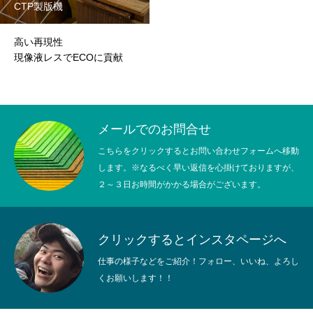
CTP製版機
BUSINESS
仕事を知る
高い再現性
現像液レスでECOに貢献
マニアックBLOG
マニアックなブログ
印刷ったぐらむ
インスタグラム
メールでのお問合せ
こちらをクリックするとお問い合わせフォームへ移動
HOME
プライバシーポリシー
します。※なるべく早い返信を心掛けておりますが、
２～３日お時間がかかる場合がございます。
クリックするとインスタページへ
仕事の様子などをご紹介！フォロー、いいね、よろし
くお願いします！！