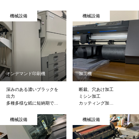
機械設備
機械設備
オンデマンド印刷機
加工機
深みのある濃いブラックを
断裁、穴あけ加工
出力
ミシン加工
多種多様な紙に短納期で環
カッティング加工
境に優しく印刷可能
ラミネート加工
機械設備
機械設備