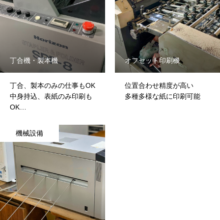
丁合機・製本機
オフセット印刷機
丁合、製本のみの仕事もOK
位置合わせ精度が高い
中身持込、表紙のみ印刷も
多種多様な紙に印刷可能
OK
のり・中綴じ製本に対応
機械設備
HOME
トップページ
COMPANY
会社を知る