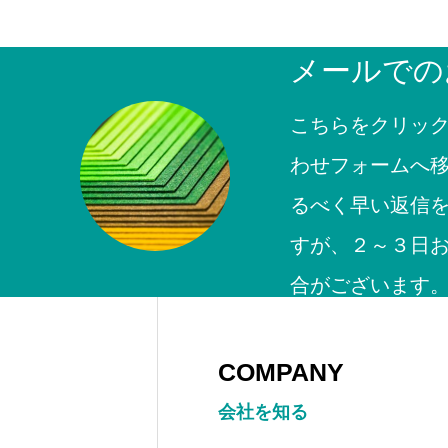
メールでの
印刷ったぐらむ
こちらをクリッ
わせフォームへ
HOME
プライバ
るべく早い返信
すが、２～３日
合がございます
COMPANY
会社を知る