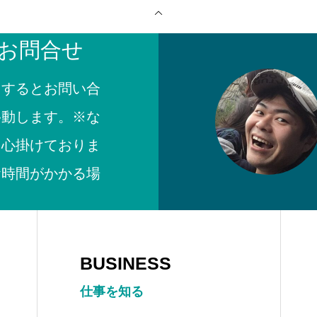
お問合せ
クするとお問い合
移動します。※な
シーポリシー
を心掛けておりま
お時間がかかる場
。
BUSINESS
仕事を知る