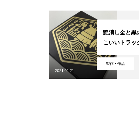
艶消し金と黒
HOME
こいいトラッ
製作・作品
2021.01.21
COMPANY
BUSINESS
マニアックBLOG